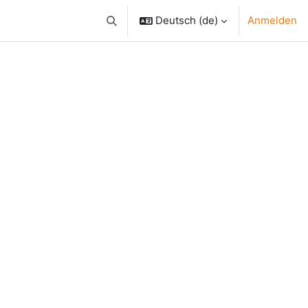
Deutsch ‎(de)‎
Anmelden
Sucheingabe umschalten