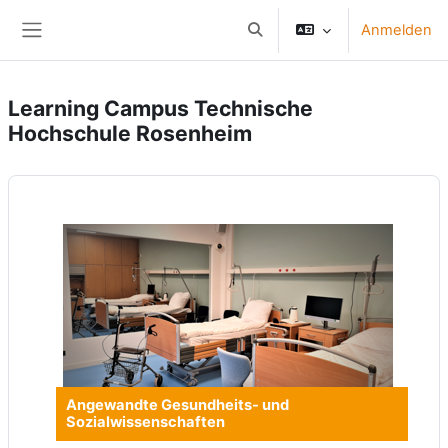
Zum Hauptinhalt
Anmelden
Sucheingabe umschalten
Website-Übersicht
Learning Campus Technische
Hochschule Rosenheim
Angewandte Gesundheits- und
Sozialwissenschaften