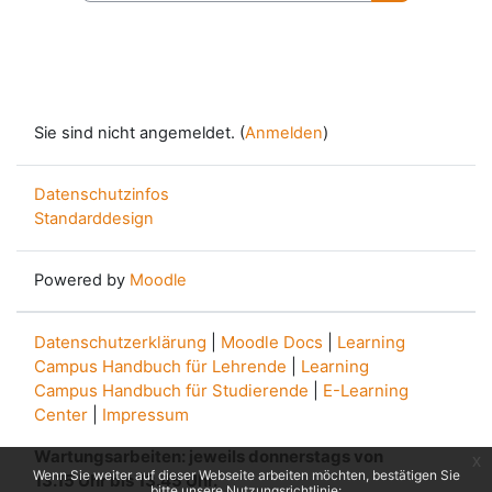
Kurse suche
Sie sind nicht angemeldet. (
Anmelden
)
Datenschutzinfos
Standarddesign
Powered by
Moodle
Datenschutzerklärung
|
Moodle Docs
|
Learning
Campus Handbuch für Lehrende
|
Learning
Campus Handbuch für Studierende
|
E-Learning
Center
|
Impressum
Wartungsarbeiten: jeweils donnerstags von
x
Wenn Sie weiter auf dieser Webseite arbeiten möchten, bestätigen Sie
13.15 Uhr bis 13.45 Uhr.
bitte unsere Nutzungsrichtlinie: