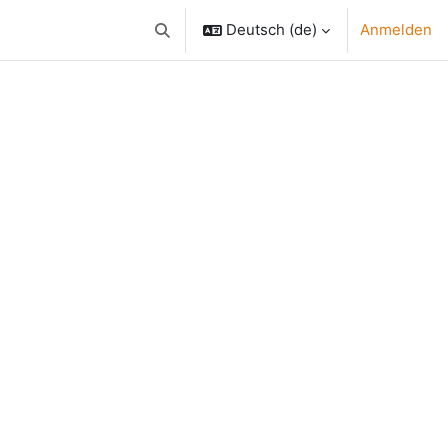
Deutsch ‎(de)‎
Anmelden
Sucheingabe umschalten