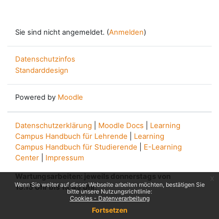
Sie sind nicht angemeldet. (
Anmelden
)
Datenschutzinfos
Standarddesign
Powered by
Moodle
Datenschutzerklärung
|
Moodle Docs
|
Learning
Campus Handbuch für Lehrende
|
Learning
Campus Handbuch für Studierende
|
E-Learning
Center
|
Impressum
Wartungsarbeiten: jeweils donnerstags von
x
Wenn Sie weiter auf dieser Webseite arbeiten möchten, bestätigen Sie
13.15 Uhr bis 13.45 Uhr.
bitte unsere Nutzungsrichtlinie:
Cookies - Datenverarbeitung
Fortsetzen