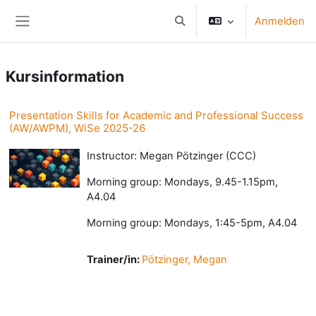
Zum Hauptinhalt
Anmelden
Sucheingabe umschalten
Website-Übersicht
Kursinformation
Presentation Skills for Academic and Professional Success
(AW/AWPM), WiSe 2025-26
Instructor: Megan Pötzinger (CCC)
Morning group: Mondays, 9.45-1.15pm,
A4.04
Morning group: Mondays, 1:45-5pm, A4.04
Trainer/in:
Pötzinger, Megan