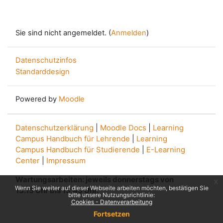
Sie sind nicht angemeldet. (
Anmelden
)
Datenschutzinfos
Standarddesign
Powered by
Moodle
Datenschutzerklärung
|
Moodle Docs
|
Learning
Campus Handbuch für Lehrende
|
Learning
Campus Handbuch für Studierende
|
E-Learning
Center
|
Impressum
Wartungsarbeiten: jeweils donnerstags von
x
Wenn Sie weiter auf dieser Webseite arbeiten möchten, bestätigen Sie
13.15 Uhr bis 13.45 Uhr.
bitte unsere Nutzungsrichtlinie:
Cookies - Datenverarbeitung
Fortsetzen