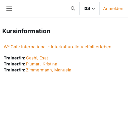
Zum Hauptinhalt
Anmelden
Sucheingabe umschalten
Website-Übersicht
Kursinformation
W³ Cafe International - Interkulturelle Vielfalt erleben
Trainer/in:
Gashi, Esat
Trainer/in:
Plumari, Kristina
Trainer/in:
Zimmermann, Manuela