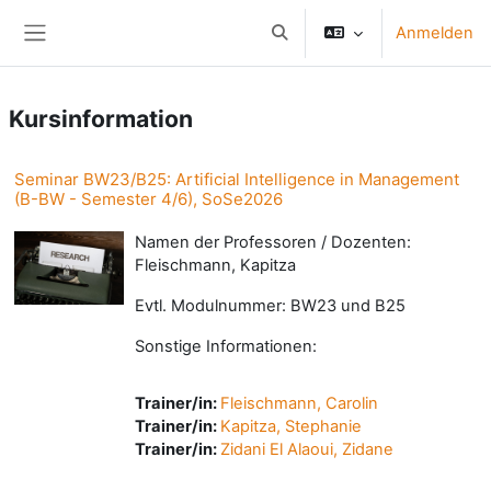
Zum Hauptinhalt
Anmelden
Sucheingabe umschalten
Website-Übersicht
Kursinformation
Seminar BW23/B25: Artificial Intelligence in Management
(B-BW - Semester 4/6), SoSe2026
Namen der Professoren / Dozenten:
Fleischmann, Kapitza
Evtl. Modulnummer: BW23 und B25
Sonstige Informationen:
Trainer/in:
Fleischmann, Carolin
Trainer/in:
Kapitza, Stephanie
Trainer/in:
Zidani El Alaoui, Zidane