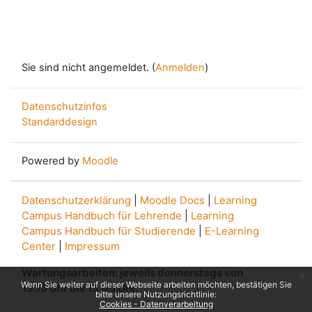
Sie sind nicht angemeldet. (
Anmelden
)
Datenschutzinfos
Standarddesign
Powered by
Moodle
Datenschutzerklärung
|
Moodle Docs
|
Learning
Campus Handbuch für Lehrende
|
Learning
Campus Handbuch für Studierende
|
E-Learning
Center
|
Impressum
Wartungsarbeiten: jeweils donnerstags von
x
Wenn Sie weiter auf dieser Webseite arbeiten möchten, bestätigen Sie
13.15 Uhr bis 13.45 Uhr.
bitte unsere Nutzungsrichtlinie:
Cookies - Datenverarbeitung