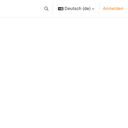
Deutsch ‎(de)‎
Anmelden
Sucheingabe umschalten