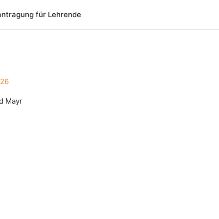
ntragung für Lehrende
026
rd Mayr