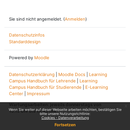
Sie sind nicht angemeldet. (
Anmelden
)
Datenschutzinfos
Standarddesign
Powered by
Moodle
Datenschutzerklärung
|
Moodle Docs
|
Learning
Campus Handbuch für Lehrende
|
Learning
Campus Handbuch für Studierende
|
E-Learning
Center
|
Impressum
Wartungsarbeiten: jeweils donnerstags von
x
Wenn Sie weiter auf dieser Webseite arbeiten möchten, bestätigen Sie
13.15 Uhr bis 13.45 Uhr.
bitte unsere Nutzungsrichtlinie:
Cookies - Datenverarbeitung
Fortsetzen