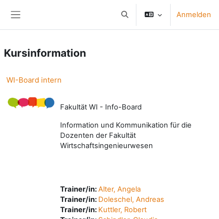
Zum Hauptinhalt
Anmelden
Sucheingabe umschalten
Website-Übersicht
Kursinformation
WI-Board intern
Fakultät WI - Info-Board
Information und Kommunikation für die
Dozenten der Fakultät
Wirtschaftsingenieurwesen
Trainer/in:
Alter, Angela
Trainer/in:
Doleschel, Andreas
Trainer/in:
Kuttler, Robert