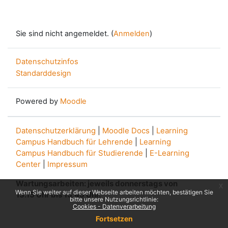
Sie sind nicht angemeldet. (
Anmelden
)
Datenschutzinfos
Standarddesign
Powered by
Moodle
Datenschutzerklärung
|
Moodle Docs
|
Learning
Campus Handbuch für Lehrende
|
Learning
Campus Handbuch für Studierende
|
E-Learning
Center
|
Impressum
Wartungsarbeiten: jeweils donnerstags von
x
Wenn Sie weiter auf dieser Webseite arbeiten möchten, bestätigen Sie
13.15 Uhr bis 13.45 Uhr.
bitte unsere Nutzungsrichtlinie:
Cookies - Datenverarbeitung
Fortsetzen