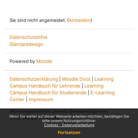
Sie sind nicht angemeldet. (
Anmelden
)
Datenschutzinfos
Standarddesign
Powered by
Moodle
Datenschutzerklärung
|
Moodle Docs
|
Learning
Campus Handbuch für Lehrende
|
Learning
Campus Handbuch für Studierende
|
E-Learning
Center
|
Impressum
Wartungsarbeiten: jeweils donnerstags von
x
Wenn Sie weiter auf dieser Webseite arbeiten möchten, bestätigen Sie
13.15 Uhr bis 13.45 Uhr.
bitte unsere Nutzungsrichtlinie:
Cookies - Datenverarbeitung
Fortsetzen