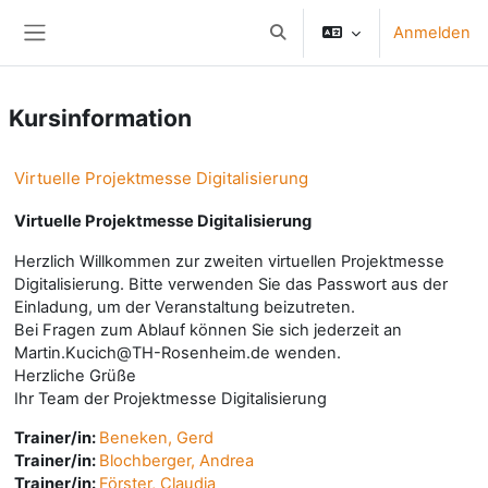
Zum Hauptinhalt
Anmelden
Sucheingabe umschalten
Website-Übersicht
Kursinformation
Virtuelle Projektmesse Digitalisierung
Virtuelle Projektmesse Digitalisierung
Herzlich Willkommen zur zweiten virtuellen Projektmesse
Digitalisierung. Bitte verwenden Sie das Passwort aus der
Einladung, um der Veranstaltung beizutreten.
Bei Fragen zum Ablauf können Sie sich jederzeit an
Martin.Kucich@TH-Rosenheim.de wenden.
Herzliche Grüße
Ihr Team der Projektmesse Digitalisierung
Trainer/in:
Beneken, Gerd
Trainer/in:
Blochberger, Andrea
Trainer/in:
Förster, Claudia