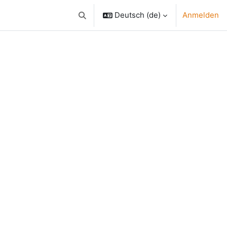
Deutsch ‎(de)‎
Anmelden
Sucheingabe umschalten