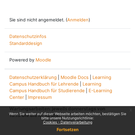
Sie sind nicht angemeldet. (
Anmelden
)
Datenschutzinfos
Standarddesign
Powered by
Moodle
Datenschutzerklärung
|
Moodle Docs
|
Learning
Campus Handbuch für Lehrende
|
Learning
Campus Handbuch für Studierende
|
E-Learning
Center
|
Impressum
Wartungsarbeiten: jeweils donnerstags von
x
Wenn Sie weiter auf dieser Webseite arbeiten möchten, bestätigen Sie
13.15 Uhr bis 13.45 Uhr.
bitte unsere Nutzungsrichtlinie:
Cookies - Datenverarbeitung
Fortsetzen