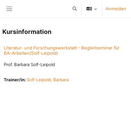
Zum Hauptinhalt
Anmelden
Sucheingabe umschalten
Website-Übersicht
Kursinformation
Literatur- und Forschungswerkstatt - Begleitseminar für
BA-Arbeiten(Solf-Leipold)
Prof. Barbara Solf-Leipold
Trainer/in:
Solf-Leipold, Barbara