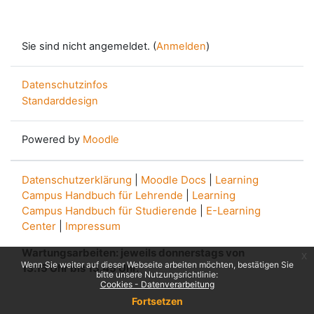
Sie sind nicht angemeldet. (
Anmelden
)
Datenschutzinfos
Standarddesign
Powered by
Moodle
Datenschutzerklärung
|
Moodle Docs
|
Learning
Campus Handbuch für Lehrende
|
Learning
Campus Handbuch für Studierende
|
E-Learning
Center
|
Impressum
Wartungsarbeiten: jeweils donnerstags von
x
Wenn Sie weiter auf dieser Webseite arbeiten möchten, bestätigen Sie
13.15 Uhr bis 13.45 Uhr.
bitte unsere Nutzungsrichtlinie:
Cookies - Datenverarbeitung
Fortsetzen