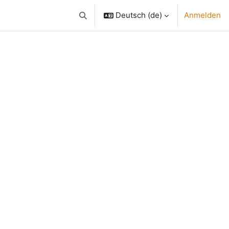
Deutsch ‎(de)‎
Anmelden
Sucheingabe umschalten