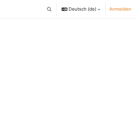
Deutsch ‎(de)‎
Anmelden
Sucheingabe umschalten