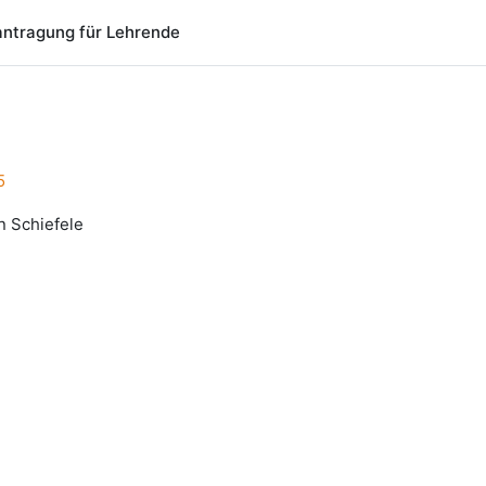
ntragung für Lehrende
5
n Schiefele