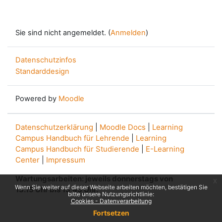
Sie sind nicht angemeldet. (
Anmelden
)
Datenschutzinfos
Standarddesign
Powered by
Moodle
Datenschutzerklärung
|
Moodle Docs
|
Learning
Campus Handbuch für Lehrende
|
Learning
Campus Handbuch für Studierende
|
E-Learning
Center
|
Impressum
Wartungsarbeiten: jeweils donnerstags von
x
Wenn Sie weiter auf dieser Webseite arbeiten möchten, bestätigen Sie
13.15 Uhr bis 13.45 Uhr.
bitte unsere Nutzungsrichtlinie:
Cookies - Datenverarbeitung
Fortsetzen