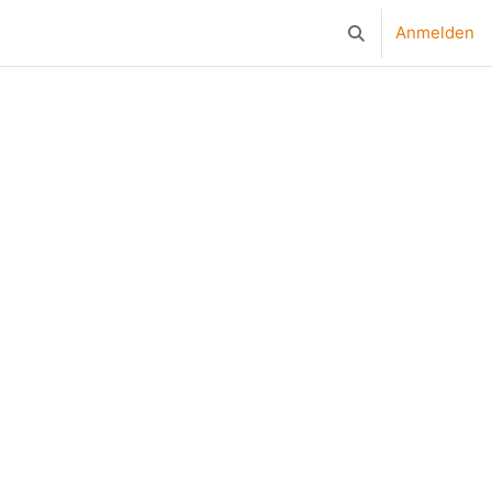
Anmelden
Sucheingabe ums