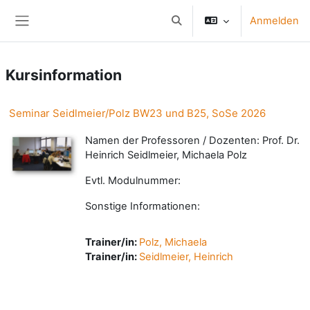
Zum Hauptinhalt
Anmelden
Sucheingabe umschalten
Website-Übersicht
Kursinformation
Seminar Seidlmeier/Polz BW23 und B25, SoSe 2026
Namen der Professoren / Dozenten: Prof. Dr.
Heinrich Seidlmeier, Michaela Polz
Evtl. Modulnummer:
Sonstige Informationen:
Trainer/in:
Polz, Michaela
Trainer/in:
Seidlmeier, Heinrich