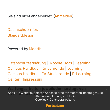
Sie sind nicht angemeldet. (
Anmelden
)
Datenschutzinfos
Standarddesign
Powered by
Moodle
Datenschutzerklärung
|
Moodle Docs
|
Learning
Campus Handbuch für Lehrende
|
Learning
Campus Handbuch für Studierende
|
E-Learning
Center
|
Impressum
Wartungsarbeiten: jeweils donnerstags von
x
Wenn Sie weiter auf dieser Webseite arbeiten möchten, bestätigen Sie
13.15 Uhr bis 13.45 Uhr.
bitte unsere Nutzungsrichtlinie:
Cookies - Datenverarbeitung
Fortsetzen