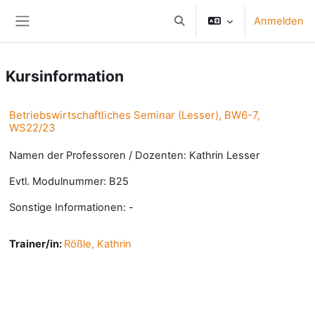
Zum Hauptinhalt
Anmelden
Sucheingabe umschalten
Website-Übersicht
Kursinformation
Betriebswirtschaftliches Seminar (Lesser), BW6-7,
WS22/23
Namen der Professoren / Dozenten: Kathrin Lesser
Evtl. Modulnummer: B25
Sonstige Informationen: -
Trainer/in:
Rößle, Kathrin