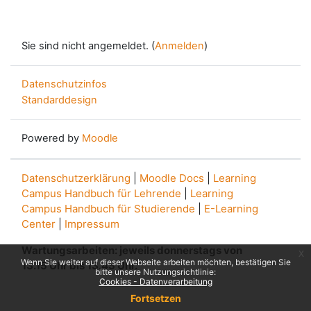
Sie sind nicht angemeldet. (
Anmelden
)
Datenschutzinfos
Standarddesign
Powered by
Moodle
Datenschutzerklärung
|
Moodle Docs
|
Learning
Campus Handbuch für Lehrende
|
Learning
Campus Handbuch für Studierende
|
E-Learning
Center
|
Impressum
Wartungsarbeiten: jeweils donnerstags von
x
Wenn Sie weiter auf dieser Webseite arbeiten möchten, bestätigen Sie
13.15 Uhr bis 13.45 Uhr.
bitte unsere Nutzungsrichtlinie:
Cookies - Datenverarbeitung
Fortsetzen