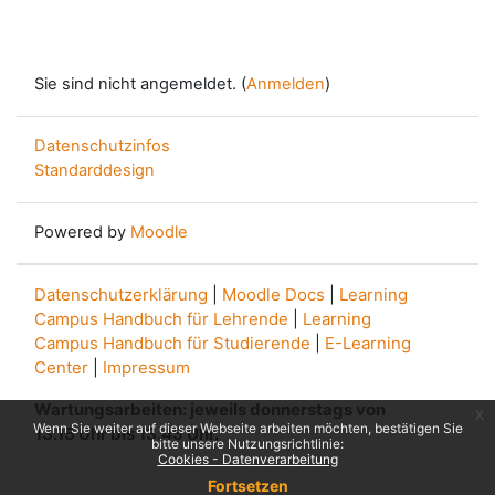
Sie sind nicht angemeldet. (
Anmelden
)
Datenschutzinfos
Standarddesign
Powered by
Moodle
Datenschutzerklärung
|
Moodle Docs
|
Learning
Campus Handbuch für Lehrende
|
Learning
Campus Handbuch für Studierende
|
E-Learning
Center
|
Impressum
Wartungsarbeiten: jeweils donnerstags von
x
Wenn Sie weiter auf dieser Webseite arbeiten möchten, bestätigen Sie
13.15 Uhr bis 13.45 Uhr.
bitte unsere Nutzungsrichtlinie:
Cookies - Datenverarbeitung
Fortsetzen