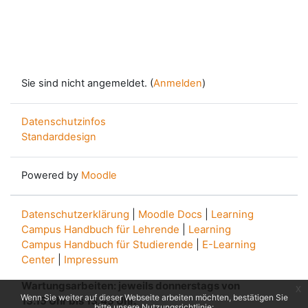
Sie sind nicht angemeldet. (
Anmelden
)
Datenschutzinfos
Standarddesign
Powered by
Moodle
Datenschutzerklärung
|
Moodle Docs
|
Learning
Campus Handbuch für Lehrende
|
Learning
Campus Handbuch für Studierende
|
E-Learning
Center
|
Impressum
Wartungsarbeiten: jeweils donnerstags von
x
Wenn Sie weiter auf dieser Webseite arbeiten möchten, bestätigen Sie
13.15 Uhr bis 13.45 Uhr.
bitte unsere Nutzungsrichtlinie: