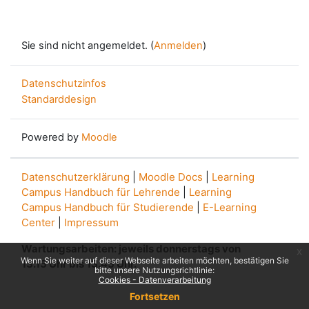
Sie sind nicht angemeldet. (
Anmelden
)
Datenschutzinfos
Standarddesign
Powered by
Moodle
Datenschutzerklärung
|
Moodle Docs
|
Learning
Campus Handbuch für Lehrende
|
Learning
Campus Handbuch für Studierende
|
E-Learning
Center
|
Impressum
Wartungsarbeiten: jeweils donnerstags von
x
Wenn Sie weiter auf dieser Webseite arbeiten möchten, bestätigen Sie
13.15 Uhr bis 13.45 Uhr.
bitte unsere Nutzungsrichtlinie:
Cookies - Datenverarbeitung
Fortsetzen