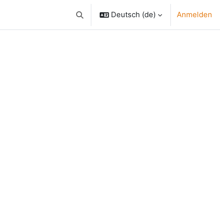
Deutsch ‎(de)‎
Anmelden
Sucheingabe umschalten