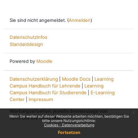
Sie sind nicht angemeldet. (
Anmelden
)
Datenschutzinfos
Standarddesign
Powered by
Moodle
Datenschutzerklärung
|
Moodle Docs
|
Learning
Campus Handbuch für Lehrende
|
Learning
Campus Handbuch für Studierende
|
E-Learning
Center
|
Impressum
Wartungsarbeiten: jeweils donnerstags von
x
Wenn Sie weiter auf dieser Webseite arbeiten möchten, bestätigen Sie
13.15 Uhr bis 13.45 Uhr.
bitte unsere Nutzungsrichtlinie:
Cookies - Datenverarbeitung
Fortsetzen