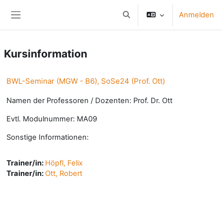
Zum Hauptinhalt
Anmelden
Sucheingabe umschalten
Website-Übersicht
Kursinformation
BWL-Seminar (MGW - B6), SoSe24 (Prof. Ott)
Namen der Professoren / Dozenten: Prof. Dr. Ott
Evtl. Modulnummer: MA09
Sonstige Informationen:
Trainer/in:
Höpfl, Felix
Trainer/in:
Ott, Robert