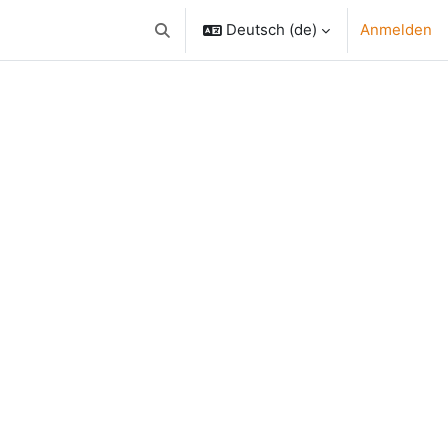
Deutsch ‎(de)‎
Anmelden
Sucheingabe umschalten