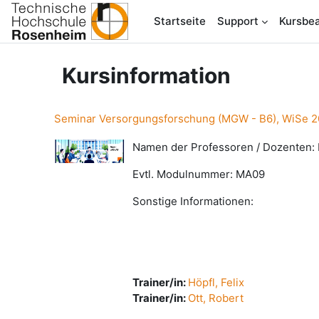
Zum Hauptinhalt
Startseite
Support
Kursbea
Kursinformation
Seminar Versorgungsforschung (MGW - B6), WiSe 20
Namen der Professoren / Dozenten: P
Evtl. Modulnummer: MA09
Sonstige Informationen:
Trainer/in:
Höpfl, Felix
Trainer/in:
Ott, Robert