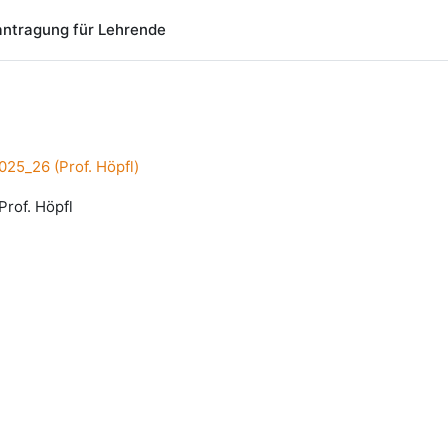
ntragung für Lehrende
25_26 (Prof. Höpfl)
rof. Höpfl