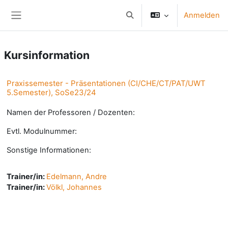
Zum Hauptinhalt
Anmelden
Sucheingabe umschalten
Website-Übersicht
Kursinformation
Praxissemester - Präsentationen (CI/CHE/CT/PAT/UWT
5.Semester), SoSe23/24
Namen der Professoren / Dozenten:
Evtl. Modulnummer:
Sonstige Informationen:
Trainer/in:
Edelmann, Andre
Trainer/in:
Völkl, Johannes