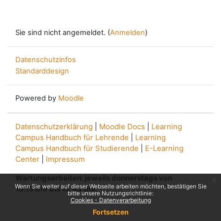
Sie sind nicht angemeldet. (
Anmelden
)
Datenschutzinfos
Standarddesign
Powered by
Moodle
Datenschutzerklärung
|
Moodle Docs
|
Learning
Campus Handbuch für Lehrende
|
Learning
Campus Handbuch für Studierende
|
E-Learning
Center
|
Impressum
Wartungsarbeiten: jeweils donnerstags von
x
Wenn Sie weiter auf dieser Webseite arbeiten möchten, bestätigen Sie
13.15 Uhr bis 13.45 Uhr.
bitte unsere Nutzungsrichtlinie:
Cookies - Datenverarbeitung
Fortsetzen