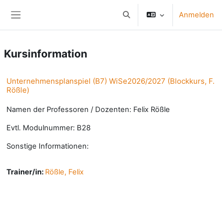
Zum Hauptinhalt
Anmelden
Sucheingabe umschalten
Website-Übersicht
Kursinformation
Unternehmensplanspiel (B7) WiSe2026/2027 (Blockkurs, F.
Rößle)
Namen der Professoren / Dozenten: Felix Rößle
Evtl. Modulnummer: B28
Sonstige Informationen:
Trainer/in:
Rößle, Felix