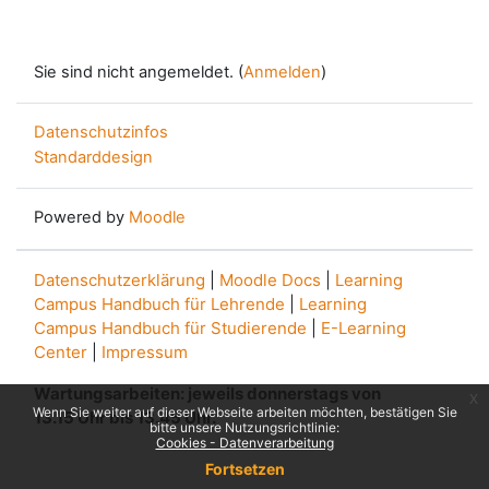
Sie sind nicht angemeldet. (
Anmelden
)
Datenschutzinfos
Standarddesign
Powered by
Moodle
Datenschutzerklärung
|
Moodle Docs
|
Learning
Campus Handbuch für Lehrende
|
Learning
Campus Handbuch für Studierende
|
E-Learning
Center
|
Impressum
Wartungsarbeiten: jeweils donnerstags von
x
Wenn Sie weiter auf dieser Webseite arbeiten möchten, bestätigen Sie
13.15 Uhr bis 13.45 Uhr.
bitte unsere Nutzungsrichtlinie:
Cookies - Datenverarbeitung
Fortsetzen