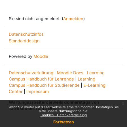
Sie sind nicht angemeldet. (
Anmelden
)
Datenschutzinfos
Standarddesign
Powered by
Moodle
Datenschutzerklärung
|
Moodle Docs
|
Learning
Campus Handbuch für Lehrende
|
Learning
Campus Handbuch für Studierende
|
E-Learning
Center
|
Impressum
Wartungsarbeiten: jeweils donnerstags von
x
Wenn Sie weiter auf dieser Webseite arbeiten möchten, bestätigen Sie
13.15 Uhr bis 13.45 Uhr.
bitte unsere Nutzungsrichtlinie:
Cookies - Datenverarbeitung
Fortsetzen