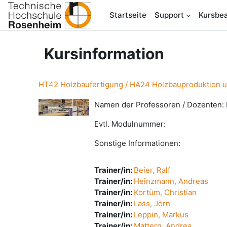
Zum Hauptinhalt
Startseite
Support
Kursbea
Kursinformation
HT42 Holzbaufertigung / HA24 Holzbauproduktion u
Namen der Professoren / Dozenten:
Evtl. Modulnummer:
Sonstige Informationen:
Trainer/in:
Beier, Ralf
Trainer/in:
Heinzmann, Andreas
Trainer/in:
Kortüm, Christian
Trainer/in:
Lass, Jörn
Trainer/in:
Leppin, Markus
Trainer/in:
Mattern, Andrea