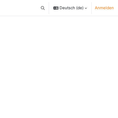
Deutsch ‎(de)‎
Anmelden
Sucheingabe umschalten