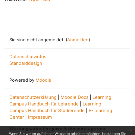
Sie sind nicht angemeldet. (
Anmelden
)
Datenschutzinfos
Standarddesign
Powered by
Moodle
Datenschutzerklärung
|
Moodle Docs
|
Learning
Campus Handbuch für Lehrende
|
Learning
Campus Handbuch für Studierende
|
E-Learning
Center
|
Impressum
Wartungsarbeiten: jeweils donnerstags von
x
Wenn Sie weiter auf dieser Webseite arbeiten möchten, bestätigen Sie