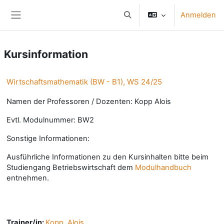
Zum Hauptinhalt
Anmelden
Sucheingabe umschalten
Website-Übersicht
Kursinformation
Wirtschaftsmathematik (BW - B1), WS 24/25
Namen der Professoren / Dozenten: Kopp Alois
Evtl. Modulnummer: BW2
Sonstige Informationen:
Ausführliche Informationen zu den Kursinhalten bitte beim
Studiengang Betriebswirtschaft dem
Modulhandbuch
entnehmen.
Trainer/in:
Kopp, Alois