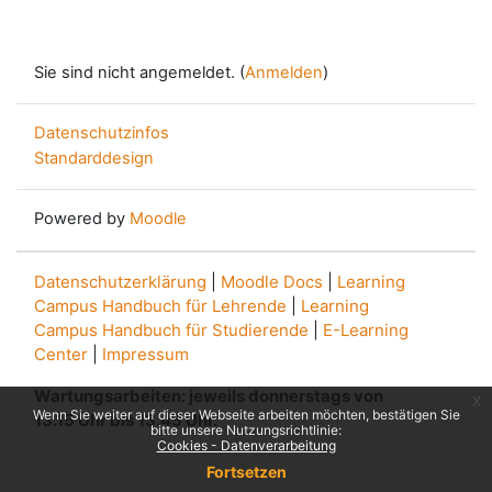
Sie sind nicht angemeldet. (
Anmelden
)
Datenschutzinfos
Standarddesign
Powered by
Moodle
Datenschutzerklärung
|
Moodle Docs
|
Learning
Campus Handbuch für Lehrende
|
Learning
Campus Handbuch für Studierende
|
E-Learning
Center
|
Impressum
Wartungsarbeiten: jeweils donnerstags von
x
Wenn Sie weiter auf dieser Webseite arbeiten möchten, bestätigen Sie
13.15 Uhr bis 13.45 Uhr.
bitte unsere Nutzungsrichtlinie:
Cookies - Datenverarbeitung
Fortsetzen