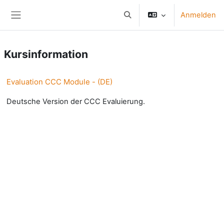
Zum Hauptinhalt
Anmelden
Sucheingabe umschalten
Website-Übersicht
Kursinformation
Evaluation CCC Module - (DE)
Deutsche Version der CCC Evaluierung.