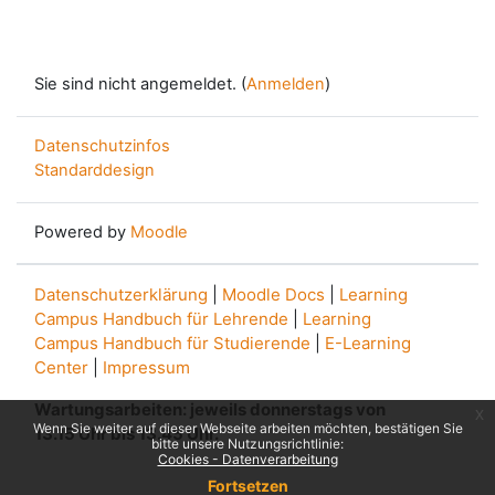
Sie sind nicht angemeldet. (
Anmelden
)
Datenschutzinfos
Standarddesign
Powered by
Moodle
Datenschutzerklärung
|
Moodle Docs
|
Learning
Campus Handbuch für Lehrende
|
Learning
Campus Handbuch für Studierende
|
E-Learning
Center
|
Impressum
Wartungsarbeiten: jeweils donnerstags von
x
Wenn Sie weiter auf dieser Webseite arbeiten möchten, bestätigen Sie
13.15 Uhr bis 13.45 Uhr.
bitte unsere Nutzungsrichtlinie:
Cookies - Datenverarbeitung
Fortsetzen