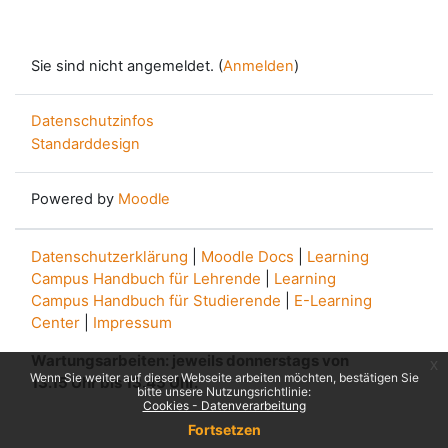
Sie sind nicht angemeldet. (
Anmelden
)
Datenschutzinfos
Standarddesign
Powered by
Moodle
Datenschutzerklärung
|
Moodle Docs
|
Learning
Campus Handbuch für Lehrende
|
Learning
Campus Handbuch für Studierende
|
E-Learning
Center
|
Impressum
Wartungsarbeiten: jeweils donnerstags von
x
Wenn Sie weiter auf dieser Webseite arbeiten möchten, bestätigen Sie
13.15 Uhr bis 13.45 Uhr.
bitte unsere Nutzungsrichtlinie:
Cookies - Datenverarbeitung
Fortsetzen