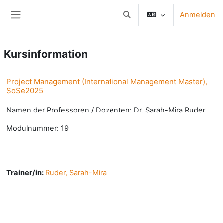
Zum Hauptinhalt
Anmelden
Sucheingabe umschalten
Website-Übersicht
Kursinformation
Project Management (International Management Master),
SoSe2025
Namen der Professoren / Dozenten: Dr. Sarah-Mira Ruder
Modulnummer: 19
Trainer/in:
Ruder, Sarah-Mira