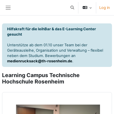
Skip to main content
Log in
Toggle search input
Side panel
Hilfskraft für die leihBar & das E-Learning Center
gesucht
Unterstütze ab dem 01.10 unser Team bei der
Geräteausleihe, Organisation und Verwaltung – flexibel
neben dem Studium. Bewerbungen an
medienrucksack@th-rosenheim.de
.
Learning Campus Technische
Hochschule Rosenheim