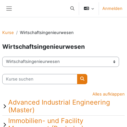
Zum Hauptinhalt
Anmelden
Sucheingabe umschalten
Website-Übersicht
Kurse
Wirtschaftsingenieurwesen
Wirtschaftsingenieurwesen
Kursbereiche
Kurse suchen
Kurse suchen
Alles aufklappen
Advanced Industrial Engineering
(Master)
Immobilien- und Facility