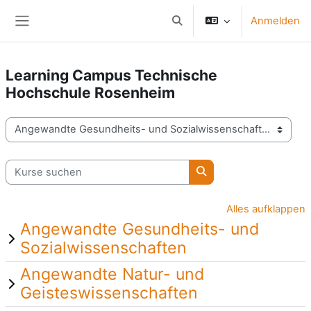
Zum Hauptinhalt
Anmelden
Sucheingabe umschalten
Website-Übersicht
Learning Campus Technische
Hochschule Rosenheim
Kursbereiche
Kurse suchen
Kurse suchen
Alles aufklappen
Angewandte Gesundheits- und
Sozialwissenschaften
Angewandte Natur- und
Geisteswissenschaften