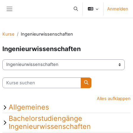
Zum Hauptinhalt
Anmelden
Sucheingabe umschalten
Website-Übersicht
Kurse
Ingenieurwissenschaften
Ingenieurwissenschaften
Kursbereiche
Kurse suchen
Kurse suchen
Alles aufklappen
Allgemeines
Bachelorstudiengänge
Ingenieurwissenschaften