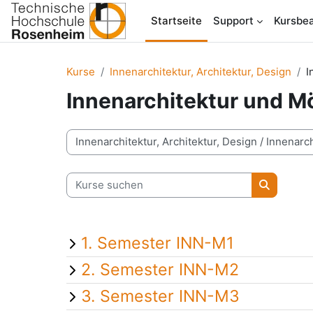
Zum Hauptinhalt
Startseite
Support
Kursbea
Kurse
Innenarchitektur, Architektur, Design
I
Innenarchitektur und M
Kursbereiche
Kurse suchen
Kurse su
1. Semester INN-M1
2. Semester INN-M2
3. Semester INN-M3