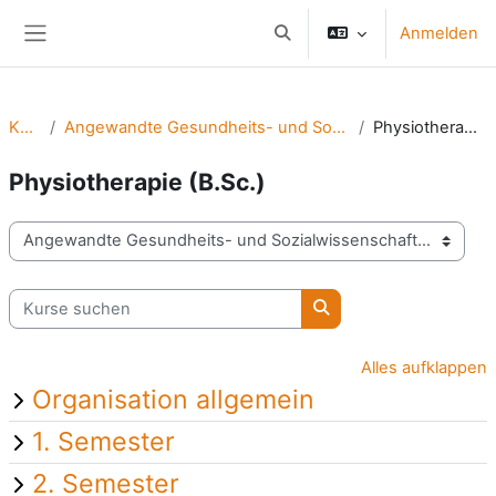
Zum Hauptinhalt
Anmelden
Sucheingabe umschalten
Website-Übersicht
Kurse
Angewandte Gesundheits- und Sozialwissenschaften
Physiotherapie (B.Sc.)
Physiotherapie (B.Sc.)
Kursbereiche
Kurse suchen
Kurse suchen
Alles aufklappen
Organisation allgemein
1. Semester
2. Semester