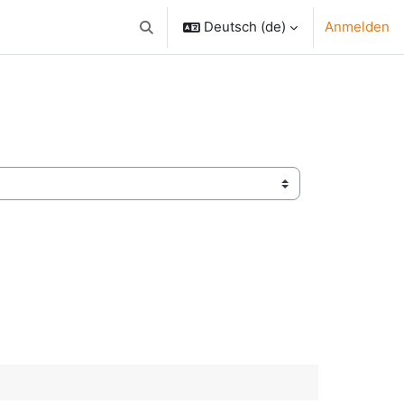
Deutsch ‎(de)‎
Anmelden
Sucheingabe umschalten