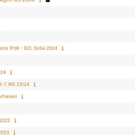
lns (PdK - B2), SoSe 2024
024
 B-7, WS 23/24
ulhanek)
 2023
2023