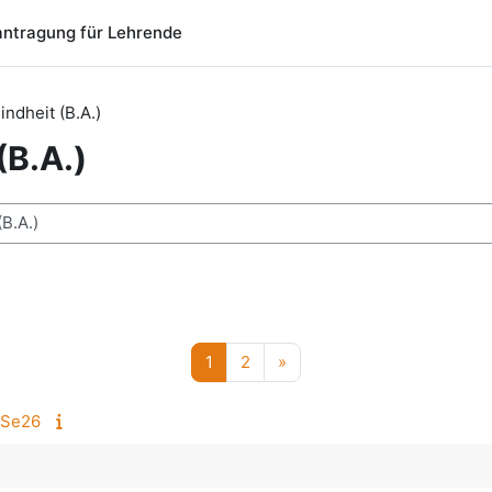
ntragung für Lehrende
ndheit (B.A.)
(B.A.)
chen
Seite 1
Seite 2
Nächste Seite
1
2
»
oSe26