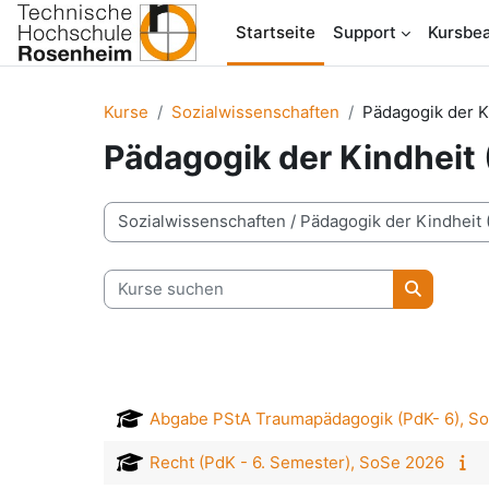
Zum Hauptinhalt
Startseite
Support
Kursbea
Kurse
Sozialwissenschaften
Pädagogik der Ki
Pädagogik der Kindheit 
Kursbereiche
Kurse suchen
Kurse su
Abgabe PStA Traumapädagogik (PdK- 6), S
Recht (PdK - 6. Semester), SoSe 2026