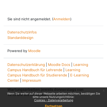
Sie sind nicht angemeldet. (
Anmelden
)
Datenschutzinfos
Standarddesign
Powered by
Moodle
Datenschutzerklärung
|
Moodle Docs
|
Learning
Campus Handbuch für Lehrende
|
Learning
Campus Handbuch für Studierende
|
E-Learning
Center
|
Impressum
Wartungsarbeiten: jeweils donnerstags von
x
Wenn Sie weiter auf dieser Webseite arbeiten möchten, bestätigen Sie
13.15 Uhr bis 13.45 Uhr.
bitte unsere Nutzungsrichtlinie:
Cookies - Datenverarbeitung
Fortsetzen