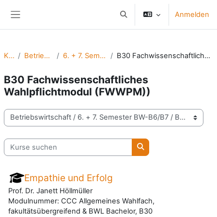
Zum Hauptinhalt
Anmelden
Sucheingabe umschalten
Website-Übersicht
Kurse
Betriebswirtschaft
6. + 7. Semester BW-B6/B7
B30 Fachwissenschaftliches Wahlpflichtmodul (FWWPM))
B30 Fachwissenschaftliches
Wahlpflichtmodul (FWWPM))
Kursbereiche
Kurse suchen
Kurse suchen
Empathie und Erfolg
Prof. Dr. Janett Höllmüller
Modulnummer: CCC Allgemeines Wahlfach,
fakultätsübergreifend & BWL Bachelor, B30