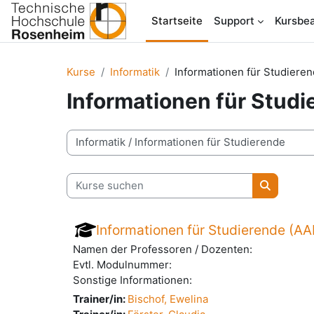
Zum Hauptinhalt
Startseite
Support
Kursbea
Kurse
Informatik
Informationen für Studiere
Informationen für Studi
Kursbereiche
Kurse suchen
Kurse su
Informationen für Studierende (AA
Namen der Professoren / Dozenten:
Evtl. Modulnummer:
Sonstige Informationen:
Trainer/in:
Bischof, Ewelina