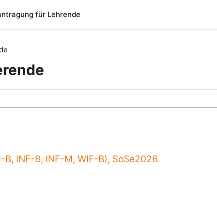
ntragung für Lehrende
nde
erende
chen
I-B, INF-B, INF-M, WIF-B), SoSe2026