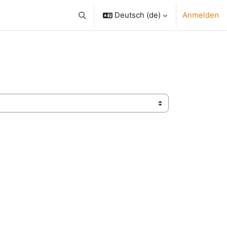
Deutsch ‎(de)‎
Anmelden
Sucheingabe umschalten