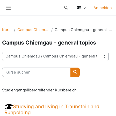
Zum Hauptinhalt
Anmelden
Sucheingabe umschalten
Website-Übersicht
Kurse
Campus Chiemgau
Campus Chiemgau - general topics
Campus Chiemgau - general topics
Kursbereiche
Kurse suchen
Kurse suchen
Studiengangsübergreifender Kursbereich
Studying and living in Traunstein and
Ruhpolding