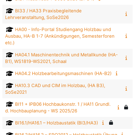
BI33 / HA33 Praxisbegleitende
Lehrveranstaltung, SoSe2026
HA00 - Info-Portal Studiengang Holzbau und
Ausbau, HA-B 1-7 (Ankündigungen, Semesterforen
etc.)
HA04.1 Maschinentechnik und Metallkunde (HA-
B1), WS1819-WS2021, Schaal
HA04.2 Holzbearbeitungsmaschinen (HA-B2)
HA10.3 CAD und CIM im Holzbau, (HA B3),
SoSe2021
BI11 + IPB06 Hochbaukonstr. 1 / HA11 Grundl.
d. Hochbauplanung - WS 2025/26
BI16.1/HA16.1 – Holzbaustatik (BI3/HA3)
BI16.2/HA16.2 – SPO2012 – Holzbaustatik Übung