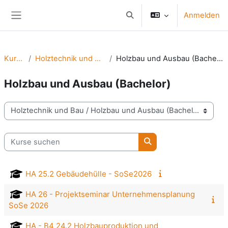
Zum Hauptinhalt
Anmelden
Sucheingabe umschalten
Website-Übersicht
Kurse
Holztechnik und Bau
Holzbau und Ausbau (Bachelor)
Holzbau und Ausbau (Bachelor)
Kursbereiche
Kurse suchen
Kurse suchen
HA 25.2 Gebäudehülle - SoSe2026
HA 26 - Projektseminar Unternehmensplanung
SoSe 2026
HA - B4 24.2 Holzbauproduktion und