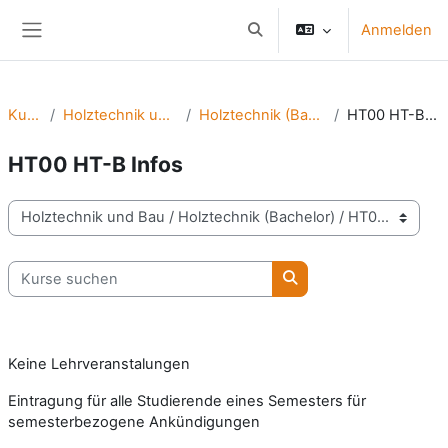
Zum Hauptinhalt
Anmelden
Sucheingabe umschalten
Website-Übersicht
Kurse
Holztechnik und Bau
Holztechnik (Bachelor)
HT00 HT-B Infos
HT00 HT-B Infos
Kursbereiche
Kurse suchen
Kurse suchen
Keine Lehrveranstalungen
Eintragung für alle Studierende eines Semesters für
semesterbezogene Ankündigungen