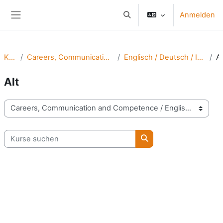
Zum Hauptinhalt
Anmelden
Sucheingabe umschalten
Website-Übersicht
Kurse
Careers, Communication and Competence
Englisch / Deutsch / IK für Mitarbeitende
Alt
Kursbereiche
Kurse suchen
Kurse suchen