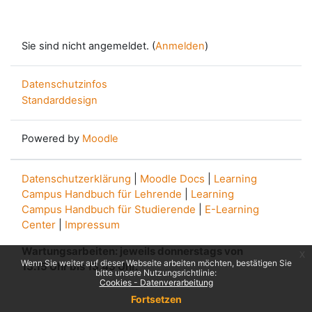
Sie sind nicht angemeldet. (
Anmelden
)
Datenschutzinfos
Standarddesign
Powered by
Moodle
Datenschutzerklärung
|
Moodle Docs
|
Learning
Campus Handbuch für Lehrende
|
Learning
Campus Handbuch für Studierende
|
E-Learning
Center
|
Impressum
Wartungsarbeiten: jeweils donnerstags von
x
Wenn Sie weiter auf dieser Webseite arbeiten möchten, bestätigen Sie
13.15 Uhr bis 13.45 Uhr.
bitte unsere Nutzungsrichtlinie:
Cookies - Datenverarbeitung
Fortsetzen