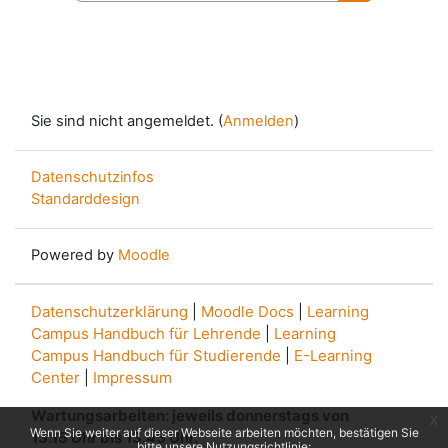
Kurse suche
Sie sind nicht angemeldet. (
Anmelden
)
Datenschutzinfos
Standarddesign
Powered by
Moodle
Datenschutzerklärung
|
Moodle Docs
|
Learning
Campus Handbuch für Lehrende
|
Learning
Campus Handbuch für Studierende
|
E-Learning
Center
|
Impressum
Wartungsarbeiten: jeweils donnerstags von
x
Wenn Sie weiter auf dieser Webseite arbeiten möchten, bestätigen Sie
13.15 Uhr bis 13.45 Uhr.
bitte unsere Nutzungsrichtlinie: