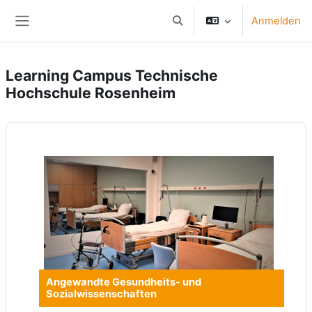
Zum Hauptinhalt
Anmelden
Sucheingabe umschalten
Website-Übersicht
Learning Campus Technische
Hochschule Rosenheim
Angewandte Gesundheits- und
Sozialwissenschaften